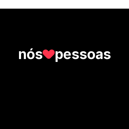
nós
pessoas