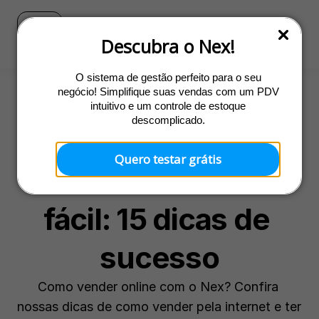
Blog
Ir para o site do Nex
Descubra o Nex!
O sistema de gestão perfeito para o seu
negócio! Simplifique suas vendas com um PDV
intuitivo e um controle de estoque
Venda online
descomplicado.
Como vender pela 
Quero testar grátis
internet de forma 
fácil: 15 dicas de 
sucesso
Como vender online com o Nex? Confira 
nossas dicas de como vender pela internet e ter 