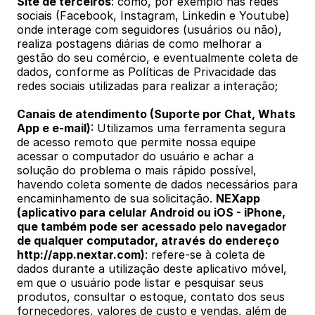
Site de terceiros
: como, por exemplo nas redes 
sociais (Facebook, Instagram, Linkedin e Youtube) 
onde interage com seguidores (usuários ou não), 
realiza postagens diárias de como melhorar a 
gestão do seu comércio, e eventualmente coleta de 
dados, conforme as Políticas de Privacidade das 
redes sociais utilizadas para realizar a interação; 
Canais de atendimento (Suporte por Chat, Whats 
App e e-mail)
: Utilizamos uma ferramenta segura 
de acesso remoto que permite nossa equipe 
acessar o computador do usuário e achar a 
solução do problema o mais rápido possível, 
havendo coleta somente de dados necessários para 
encaminhamento de sua solicitação. 
NEXapp 
(aplicativo para celular
 Android
 ou
 iOS
 - iPhone, 
que também pode ser acessado pelo navegador 
de qualquer computador, através do endereço
http://app.nextar.com
)
: refere-se à coleta de 
dados durante a utilização deste aplicativo móvel, 
em que o usuário pode listar e pesquisar seus 
produtos, consultar o estoque, contato dos seus 
fornecedores, valores de custo e vendas, além de 