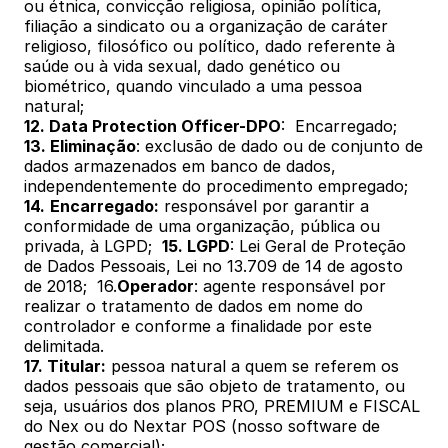
ou étnica, convicção religiosa, opinião política, 
filiação a sindicato ou a organização de caráter 
religioso, filosófico ou político, dado referente à 
saúde ou à vida sexual, dado genético ou 
biométrico, quando vinculado a uma pessoa 
natural; 
12. Data Protection Officer-DPO
:  Encarregado; 
13. Eliminação
: exclusão de dado ou de conjunto de 
dados armazenados em banco de dados, 
independentemente do procedimento empregado; 
14.
Encarregado:
 responsável por garantir a 
conformidade de uma organização, pública ou 
privada, à LGPD;  
15. LGPD
: Lei Geral de Proteção 
de Dados Pessoais, Lei no 13.709 de 14 de agosto 
de 2018;  16.
Operador
: agente responsável por 
realizar o tratamento de dados em nome do 
controlador e conforme a finalidade por este 
delimitada. 
17. Titular:
 pessoa natural a quem se referem os 
dados pessoais que são objeto de tratamento, ou 
seja, usuários dos planos PRO, PREMIUM e FISCAL 
do Nex ou do Nextar POS (nosso software de 
gestão comercial); 