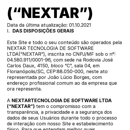
(“NEXTAR”)
Data da última atualização: 01.10.2021
I.  
DAS DISPOSIÇÕES GERAIS
Este Site e todo o seu conteúdo são operados pela 
NEXTAR TECNOLOGIA DE SOFTWARE 
LTDA(“NEXTAR”), inscrita no CNPJ/MF sob o nº: 
04.580.911/0001-96, com sede na Rodovia José 
Carlos Daux, 4150, bloco “C”, sala 04, em 
Florianópolis/SC, CEP:88.050-000, neste ato 
representada por João Lúcio Borges, com 
endereço profissional comum ao da empresa que 
ora representa. 
A 
NEXTARTECNOLOGIA DE SOFTWARE LTDA 
(“NEXTAR”) 
tem o compromisso com a 
transparência, a privacidade e a segurança dos 
dados de seus Usuários durante todo o processo 
de interação com nosso Site e estabelecimento 
físico. Para que entendam melhor quais 