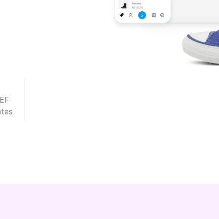
TEF
ntes