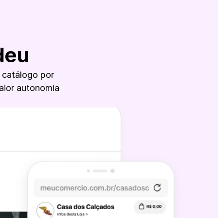
deu
catálogo por 
ior autonomia 