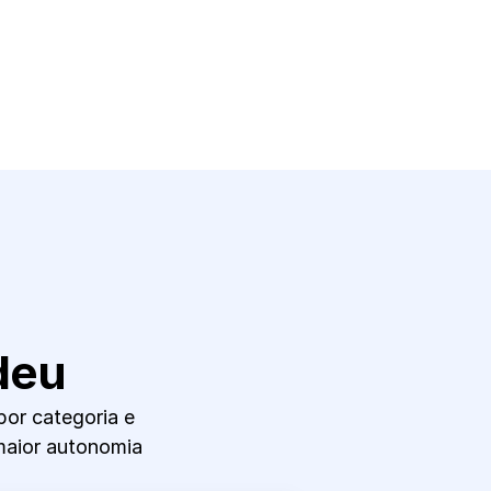
deu
or categoria e 
maior autonomia 