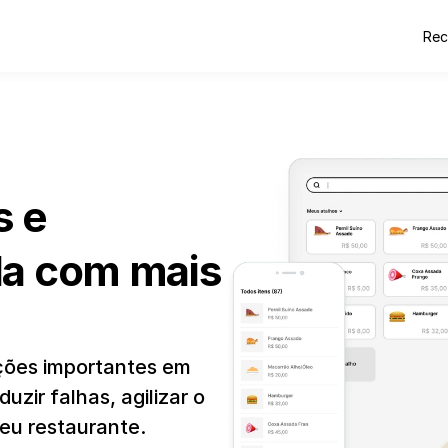
Rec
 e 
da com mais 
ções importantes em 
zir falhas, agilizar o 
eu restaurante.