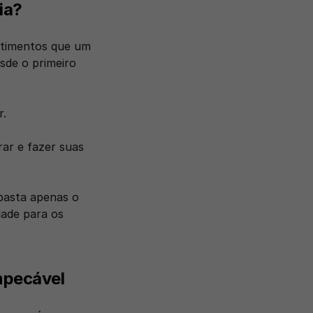
ia?
ntimentos que um 
de o primeiro 
. 
r e fazer suas 
basta apenas o 
ade para os 
mpecável