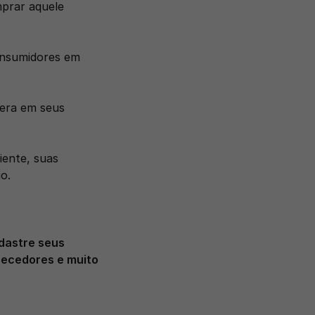
prar aquele 
onsumidores em 
era em seus 
ente, suas 
o. 
astre seus 
necedores e muito 