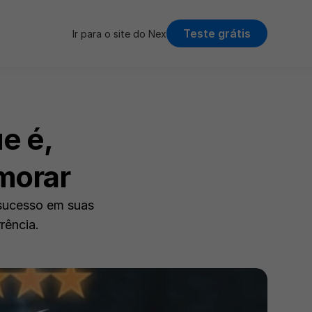
Teste grátis
Ir para o site do Nex
e é, 
morar
sucesso em suas 
rência.