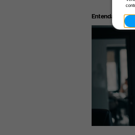
cont
Entenda quem é 