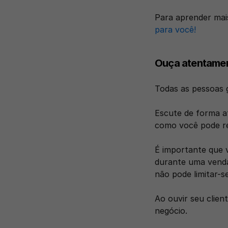
Para aprender mai
para você!
Ouça atentamen
Todas as pessoas g
Escute de forma at
como você pode re
É importante que 
durante uma venda
não pode limitar-s
Ao ouvir seu clien
negócio. 