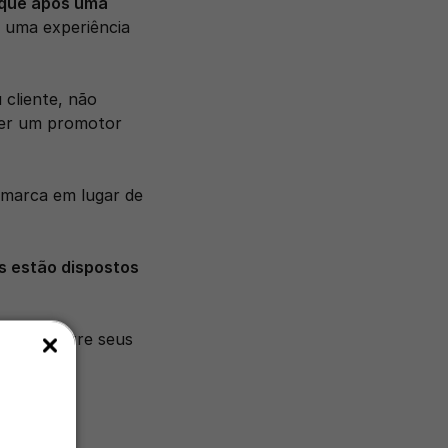
que após uma 
 uma experiência 
cliente, não 
er um promotor 
marca em lugar de 
 estão dispostos 
fação entre seus 
cio!
resa?