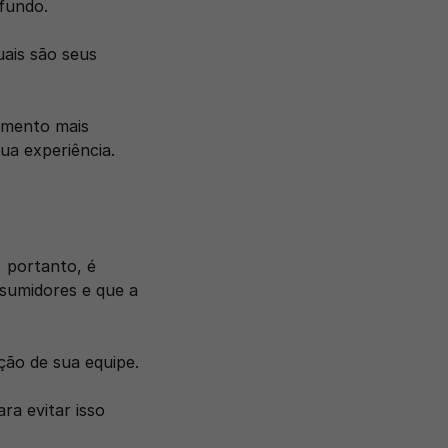
fundo. 
ais são seus 
mento mais 
ua experiência.
 portanto, é 
fundamental que todos estejam focados nas principais necessidades dos consumidores e que a 
ção de sua equipe. 
 evitar isso 