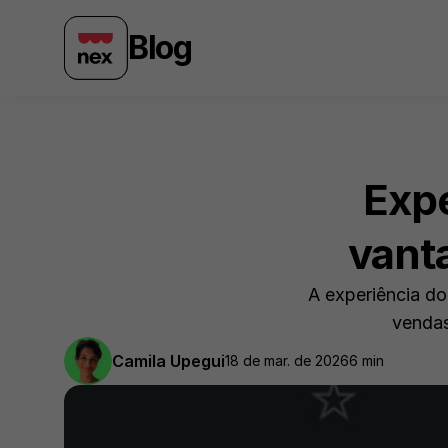
Blog
Expe
vant
A experiência do
vendas
Camila Upegui
18 de mar. de 2026
6 min