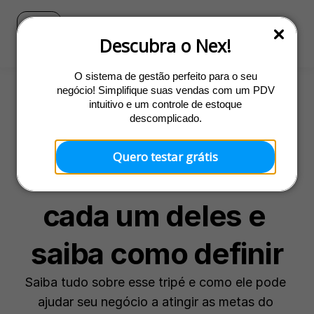
Blog
Ir para o site do Nex
Descubra o Nex!
O sistema de gestão perfeito para o seu
negócio! Simplifique suas vendas com um PDV
intuitivo e um controle de estoque
Abertura
descomplicado.
Missão, visão e 
Quero testar grátis
valores: entenda 
cada um deles e 
saiba como definir
Saiba tudo sobre esse tripé e como ele pode 
ajudar seu negócio a atingir as metas do 