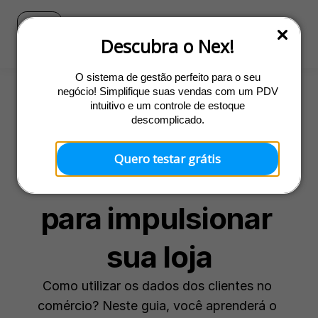
Blog
Ir para o site do Nex
Descubra o Nex!
O sistema de gestão perfeito para o seu
negócio! Simplifique suas vendas com um PDV
intuitivo e um controle de estoque
Gestão
descomplicado.
Guia: Como usar 
Quero testar grátis
dados de vendas 
para impulsionar 
sua loja
Como utilizar os dados dos clientes no 
comércio? Neste guia, você aprenderá o 