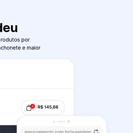
deu
rodutos por 
nchonete e maior 