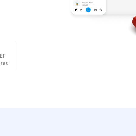
TEF
ntes