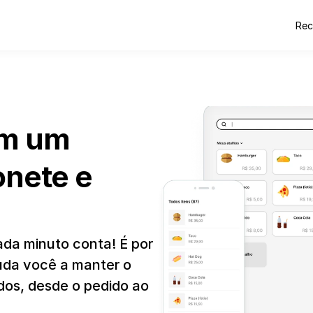
Rec
m um 
nete e 
a minuto conta! É por 
uda você a manter o 
dos, desde o pedido ao 