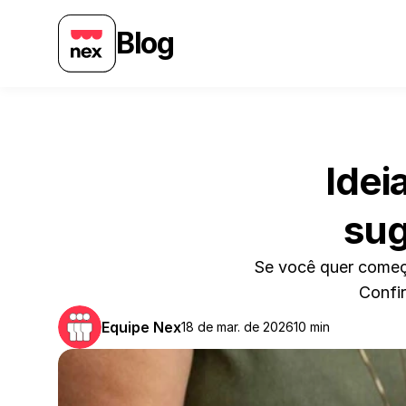
Blog
Idei
sug
Se você quer começa
Confir
Equipe Nex
18 de mar. de 2026
10 min