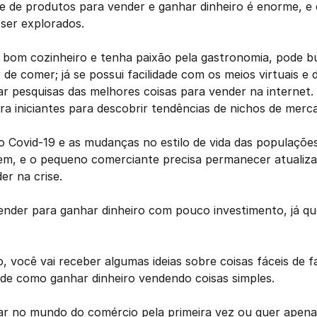
ade de produtos para vender e ganhar dinheiro é enorme, e 
ser explorados. 
bom cozinheiro e tenha paixão pela gastronomia, pode bus
 de comer; já se possui facilidade com os meios virtuais e d
zar pesquisas das melhores coisas para vender na internet.
ra iniciantes para descobrir tendências de nichos de merc
 Covid-19 e as mudanças no estilo de vida das populações
em, e o pequeno comerciante precisa permanecer atualizad
r na crise. 
nder para ganhar dinheiro com pouco investimento, já que
, você vai receber algumas ideias sobre coisas fáceis de f
 de como ganhar dinheiro vendendo coisas simples. 
r no mundo do comércio pela primeira vez ou quer apenas 