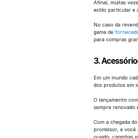
Afinal, muitas vez
estilo particular 
No caso da revend
gama de 
forneced
para compras gran
3. Acessório
Em um mundo cada v
dos produtos em s
O lançamento cons
sempre renovado e
Com a chegada do 
promissor, e você 
ouvido, capinhas p