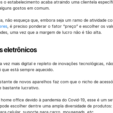
es o estabelecimento acaba atraindo uma clientela específi
e alguns gostos em comum. 
a, não esqueça que, embora seja um ramo de atividade c
ores
, é preciso ponderar o fator “preço” e escolher os valo
des, uma vez que a margem de lucro não é tão alta. 
s eletrônicos
ez mais digital e repleto de inovações tecnológicas, não
i que está sempre aquecido. 
tante de novos aparelhos faz com que o nicho de acessór
 bastante lucrativo. 
home office devido à pandemia do Covid-19, esse é um set
pode escolher dentre uma ampla diversidade de produtos: 
ara celular, suporte para carro, mousepads, etc.