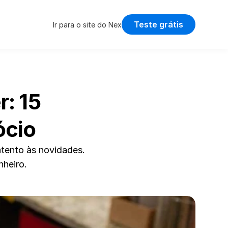
Teste grátis
Ir para o site do Nex
: 15 
ócio
tento às novidades. 
nheiro.