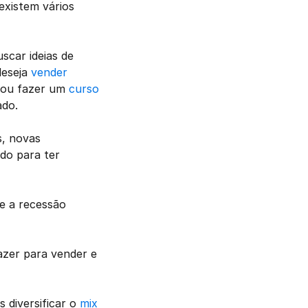
existem vários 
car ideias de 
eseja 
vender 
 ou fazer um 
curso 
ado.
, novas 
o para ter 
 a recessão 
azer para vender e 
diversificar o 
mix 