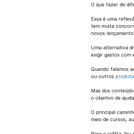
O que fazer de dif
Essa é uma reflex
tem muita concorr
novos lançamentos
Uma alternativa d
exigir gastos com 
Quando falamos aqu
ou outros 
produto
Mas dos conteúdos
o objetivo de ajud
O principal caminh
meio de cursos, au
Pare e reflita: “