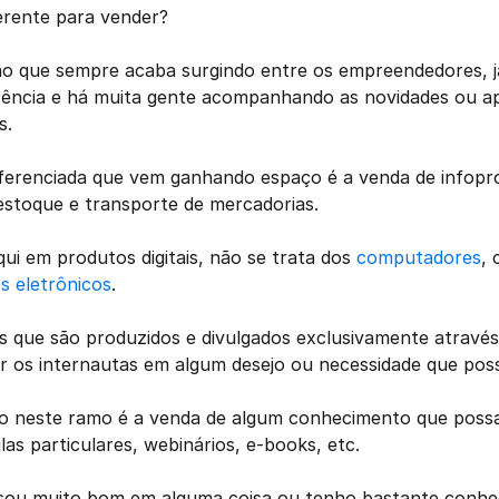
erente para vender? 
ão que sempre acaba surgindo entre os empreendedores, j
ência e há muita gente acompanhando as novidades ou a
. 
iferenciada que vem ganhando espaço é a venda de infopro
estoque e transporte de mercadorias. 
i em produtos digitais, não se trata dos 
computadores
, 
s eletrônicos
. 
 que são produzidos e divulgados exclusivamente através 
ar os internautas em algum desejo ou necessidade que pos
o neste ramo é a venda de algum conhecimento que possa s
las particulares, webinários, e-books, etc.
eu sou muito bom em alguma coisa ou tenho bastante conhe