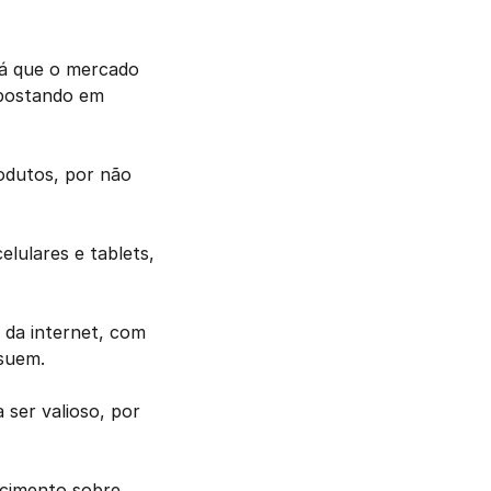
á que o mercado 
postando em 
dutos, por não 
celulares e tablets, 
da internet, com 
suem. 
er valioso, por 
cimento sobre 