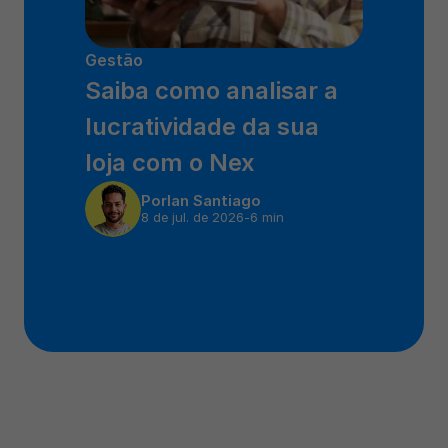
Gestão
Saiba como analisar a 
lucratividade da sua 
loja com o Nex
Por
Ian Santiago
8 de jul. de 2026
-
6 min