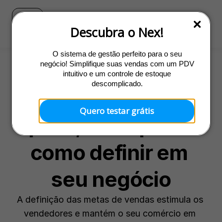
Blog
Ir para o site do Nex
Descubra o Nex!
O sistema de gestão perfeito para o seu
negócio! Simplifique suas vendas com um PDV
intuitivo e um controle de estoque
Gestão
descomplicado.
Meta de vendas: o 
Quero testar grátis
que é, exemplos e 
como definir em 
seu negócio
A definição das metas de vendas estimula os 
vendedores e mantém o seu comércio em 