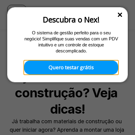
Blog
Ir para o site do Nex
Descubra o Nex!
O sistema de gestão perfeito para o seu
negócio! Simplifique suas vendas com um PDV
intuitivo e um controle de estoque
Abertura
descomplicado.
Como montar uma 
Quero testar grátis
loja de material de 
construção? Veja 
dicas!
Já trabalha com materiais de construção ou 
quer iniciar agora? Aprenda a montar uma loja 