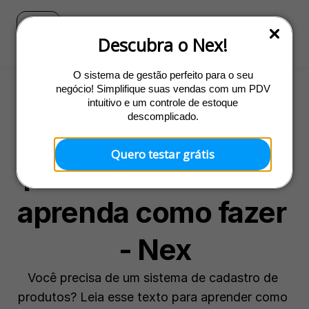
Blog
Ir para o site do Nex
Descubra o Nex!
O sistema de gestão perfeito para o seu
negócio! Simplifique suas vendas com um PDV
intuitivo e um controle de estoque
Estoque
descomplicado.
Cadastro de 
Quero testar grátis
produtos eficiente: 
aprenda como fazer 
- Nex
Você precisa de um sistema de cadastro de 
produtos? Leia esse texto para aprender como 