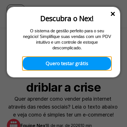
Blog
Ir para o site do Nex
Descubra o Nex!
O sistema de gestão perfeito para o seu
negócio! Simplifique suas vendas com um PDV
intuitivo e um controle de estoque
Venda online
descomplicado.
Como vender pelas 
Quero testar grátis
redes sociais e 
driblar a crise
Quer aprender como vender pela internet 
através das redes sociais? Leia o texto abaixo 
e veja como é simples ter um e-commerce!
Equipe Nex
18 de mar. de 2026
10 min