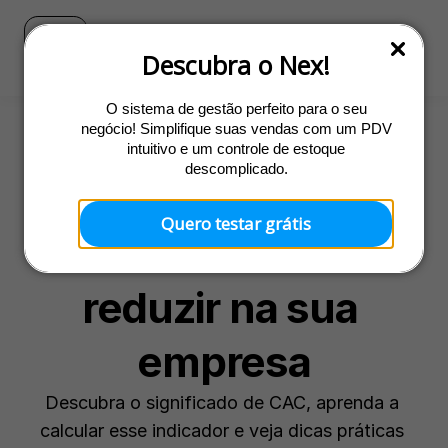
Blog
Ir para o site do Nex
Descubra o Nex!
O sistema de gestão perfeito para o seu
negócio! Simplifique suas vendas com um PDV
intuitivo e um controle de estoque
Cliente
descomplicado.
CAC: o que é, como 
Quero testar grátis
calcular e como 
reduzir na sua 
empresa
Descubra o significado de CAC, aprenda a 
calcular esse indicador e veja dicas práticas 