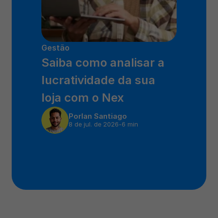
Gestão
Saiba como analisar a 
lucratividade da sua 
loja com o Nex
Por
Ian Santiago
8 de jul. de 2026
-
6 min