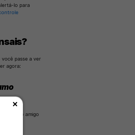
ertá-lo para 
controle 
nsais?
 você passe a ver 
er agora: 
umo 
izar sendo amigo 