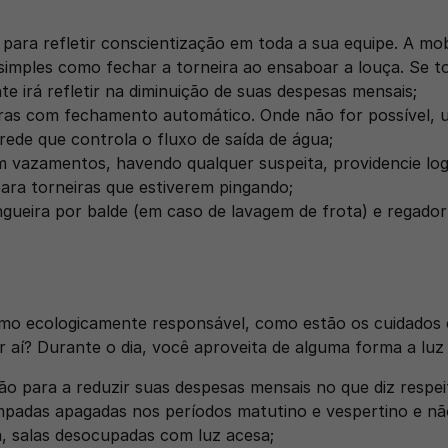
para refletir conscientização em toda a sua equipe. A mob
 simples como fechar a torneira ao ensaboar a louça. Se to
e irá refletir na diminuição de suas despesas mensais;
ras com fechamento automático. Onde não for possível, uti
rede que controla o fluxo de saída de água;
m vazamentos, havendo qualquer suspeita, providencie logo
ra torneiras que estiverem pingando;
gueira por balde (em caso de lavagem de frota) e regador
o ecologicamente responsável, como estão os cuidados 
or aí? Durante o dia, você aproveita de alguma forma a luz 
ção para a reduzir suas despesas mensais no que diz respei
padas apagadas nos períodos matutino e vespertino e não
, salas desocupadas com luz acesa;