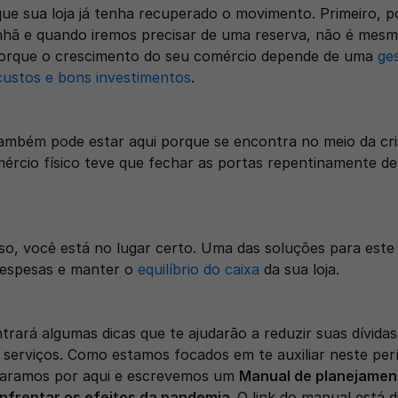
ue sua loja já tenha recuperado o movimento. Primeiro, p
nhã e quando iremos precisar de uma reserva, não é mesm
porque o crescimento do seu comércio depende de uma 
ges
custos e bons investimentos
.
também pode estar aqui porque se encontra no meio da cri
ércio físico teve que fechar as portas repentinamente dev
aso, você está no lugar certo. Uma das soluções para est
despesas e manter o 
equilíbrio do caixa
 da sua loja. 
rará algumas dicas que te ajudarão a reduzir suas dívidas
 serviços. Como estamos focados em te auxiliar neste perí
aramos por aqui e escrevemos um 
Manual de planejament
frentar os efeitos da pandemia. 
O link do manual está di