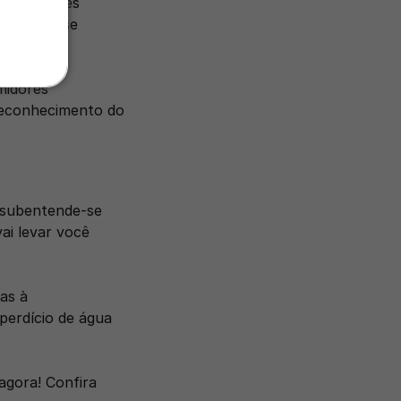
as atitudes 
ntes que se 
midores 
 reconhecimento do 
 subentende-se 
i levar você 
s à 
perdício de água 
gora! Confira 