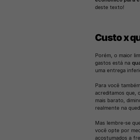
deste texto!
Custo x q
Porém, o maior lim
gastos está na 
qua
uma entrega inferi
Para você também 
acreditamos que, 
mais barato, dimin
realmente na qued
Mas lembre-se qu
você opte por medi
acostumados a freq