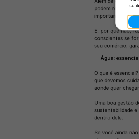
Além de diminuir s
cont
podem reverter sel
importam com o fu
E, por que não, fa
conscientes se for
seu comércio, gara
Água: essencial
O que é essencial?
que devemos cuidar
aonde quer chegar
Uma boa gestão de
sustentabilidade e
dentro dele. 
Se você ainda não