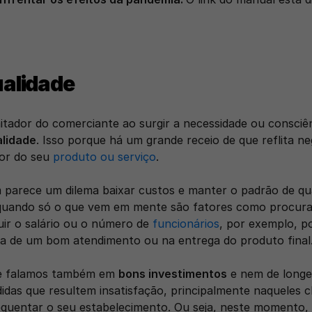
ualidade
itador do comerciante ao surgir a necessidade ou consciên
lidade
. Isso porque há um grande receio de que reflita n
or do seu 
produto ou serviço
. 
parece um dilema baixar custos e manter o padrão de qual
quando só o que vem em mente são fatores como procura
uir o salário ou o número de 
funcionários
, por exemplo, po
a de um bom atendimento ou na entrega do produto final
e falamos também em 
bons investimentos
 e nem de long
das que resultem insatisfação, principalmente naqueles cl
uentar o seu estabelecimento. Ou seja, neste momento, a 