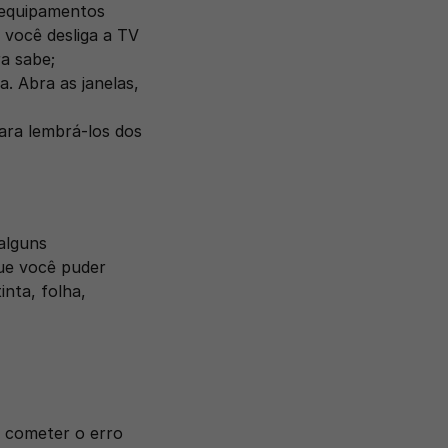
 equipamentos 
você desliga a TV 
a sabe;
. Abra as janelas, 
ara lembrá-los dos 
lguns 
ue você puder 
ta, folha, 
 cometer o erro 