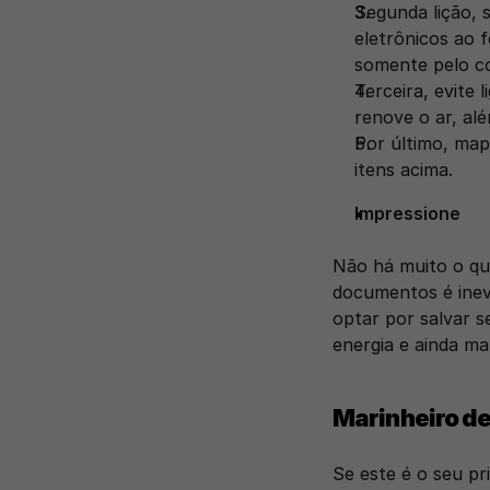
Segunda lição, 
eletrônicos ao 
somente pelo c
Terceira, evite 
renove o ar, al
Por último, map
itens acima. 
Impressione 
Não há muito o que
documentos é inevi
optar por salvar s
energia e ainda m
Marinheiro de
Se este é o seu p