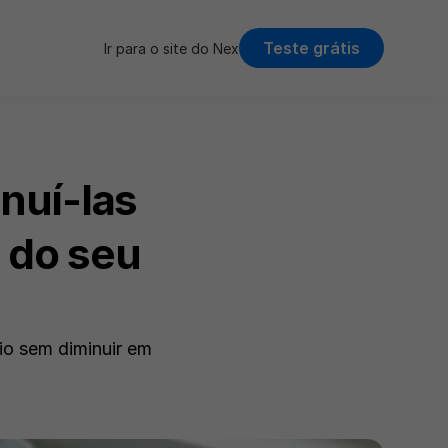
Teste grátis
Ir para o site do Nex
uí-las 
do seu 
o sem diminuir em 