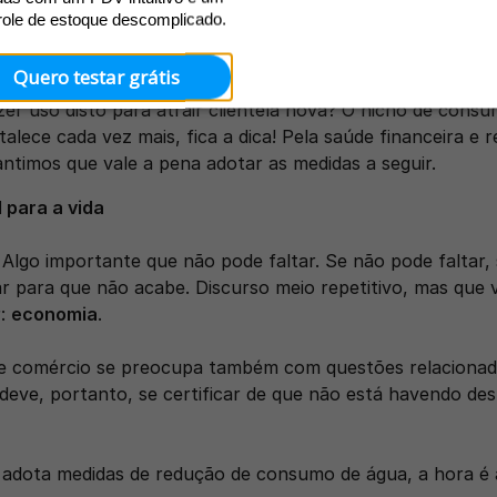
uas despesas mensais sem agravar a imagem da sua loja, su
role de estoque descomplicado.
os verdes e acabar cativando ainda mais àqueles seus clie
turo do planeta. 
Quero testar grátis
zer uso disto para atrair clientela nova? O nicho de consu
talece cada vez mais, fica a dica! Pela saúde financeira e
ntimos que vale a pena adotar as medidas a seguir.
 para a vida
 Algo importante que não pode faltar. Se não pode faltar,
 para que não acabe. Discurso meio repetitivo, mas que va
: 
economia
. 
 comércio se preocupa também com questões relacionada
 deve, portanto, se certificar de que não está havendo des
 adota medidas de redução de consumo de água, a hora é a