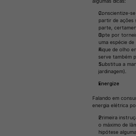
algumas dicas: 
Conscientize-se 
partir de ações
parte, certament
Opte por tornei
uma espécie de 
Fique de olho e
serve também pa
Substitua a man
jardinagem).
Energize 
Falando em consum
energia elétrica p
Primeira instru
o máximo de lâm
hipótese alguma