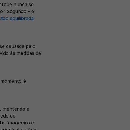
orque nunca se 
o? Segundo - e 
tão equilibrada 
se causada pelo 
ido às medidas de 
e momento é 
, mantendo a 
odo de 
o financeiro e 
sponível no final 