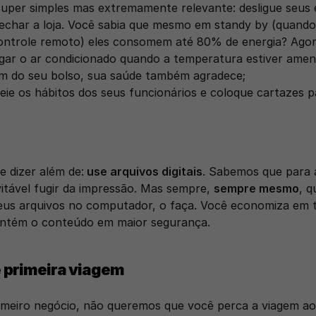
super simples mas extremamente relevante: desligue seus
fechar a loja. Você sabia que mesmo em standy by (quando 
ontrole remoto) eles consomem até 80% de energia? Agor
ligar o ar condicionado quando a temperatura estiver amena
ém do seu bolso, sua saúde também agradece;
eie os hábitos dos seus funcionários e coloque cartazes p
 dizer além de:
 use arquivos digitais
. Sabemos que para a
tável fugir da impressão. Mas sempre, 
sempre mesmo
, q
eus arquivos no computador, o faça. Você economiza em tin
antém o conteúdo em maior segurança. 
 primeira viagem
rimeiro negócio, não queremos que você perca a viagem ao