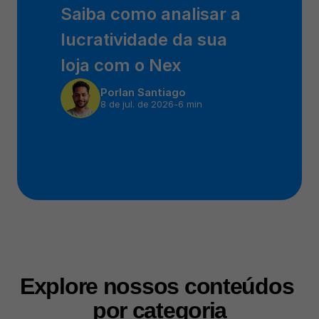
Saiba como analisar a 
lucratividade da sua 
loja com o Nex
Por
Ian Santiago
8 de jul. de 2026
-
6 min
Explore nossos conteúdos 
por categoria