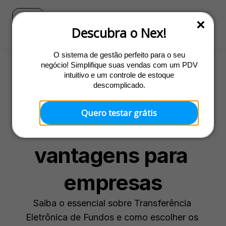
Blog
Ir para o site do Nex
Descubra o Nex!
O sistema de gestão perfeito para o seu
negócio! Simplifique suas vendas com um PDV
intuitivo e um controle de estoque
Gestão
descomplicado.
Sistema TEF: 
Quero testar grátis
Funcionamento e 
vantagens para 
empresas
Saiba o essencial sobre Transferência 
Eletrônica de Fundos e como escolher os 