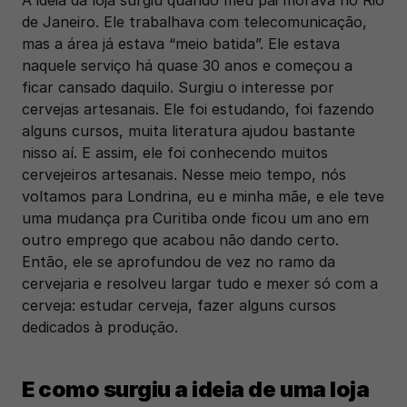
A ideia da loja surgiu quando meu pai morava no Rio 
de Janeiro. Ele trabalhava com telecomunicação, 
mas a área já estava “meio batida”. Ele estava 
naquele serviço há quase 30 anos e começou a 
ficar cansado daquilo. Surgiu o interesse por 
cervejas artesanais. Ele foi estudando, foi fazendo 
alguns cursos, muita literatura ajudou bastante 
nisso aí. E assim, ele foi conhecendo muitos 
cervejeiros artesanais. Nesse meio tempo, nós 
voltamos para Londrina, eu e minha mãe, e ele teve 
uma mudança pra Curitiba onde ficou um ano em 
outro emprego que acabou não dando certo. 
Então, ele se aprofundou de vez no ramo da 
cervejaria e resolveu largar tudo e mexer só com a 
cerveja: estudar cerveja, fazer alguns cursos 
dedicados à produção.
E como surgiu a ideia de uma loja 