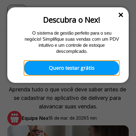
Blog
Ir para o site do Nex
Descubra o Nex!
O sistema de gestão perfeito para o seu
negócio! Simplifique suas vendas com um PDV
intuitivo e um controle de estoque
Gestão
descomplicado.
Aplicativo Rappi: 
Quero testar grátis
como funciona
Aprenda tudo o que você deve saber antes de 
se cadastrar no aplicativo de delivery para 
alavancar suas vendas.
Equipe Nex
18 de mar. de 2026
5 min