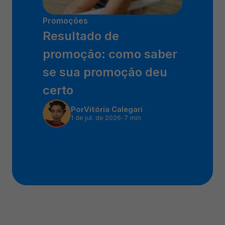
Promoções
Resultado de 
promoção: como saber 
se sua promoção deu 
certo
Por
Vitória Calegari
1 de jul. de 2026
-
7 min