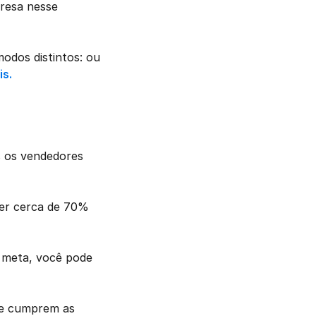
resa nesse 
dos distintos: ou 
is.
 os vendedores 
er cerca de 70% 
a meta, você pode 
e cumprem as 