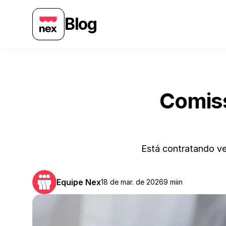
Blog
Comiss
Está contratando v
Equipe Nex
18 de mar. de 2026
9 miin