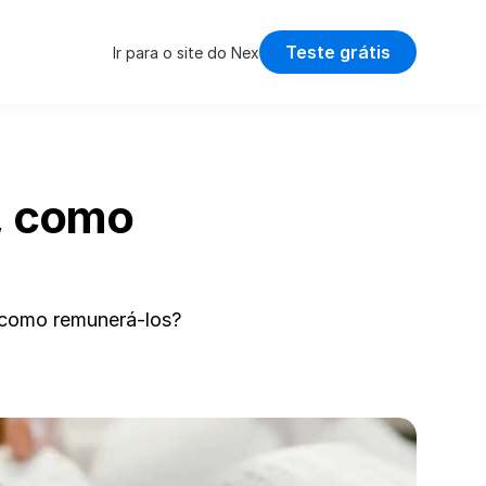
Teste grátis
Ir para o site do Nex
 como 
como remunerá-los? 