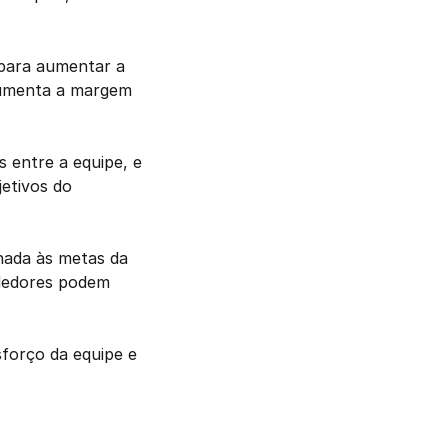
para aumentar a 
umenta a margem 
 entre a equipe, e 
etivos do 
hada às metas da 
dedores podem 
orço da equipe e 