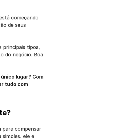
 está começando 
ão de seus 
rincipais tipos, 
o do negócio. Boa 
 único lugar? Com 
r tudo com 
te?
m para compensar 
imples, ele é 