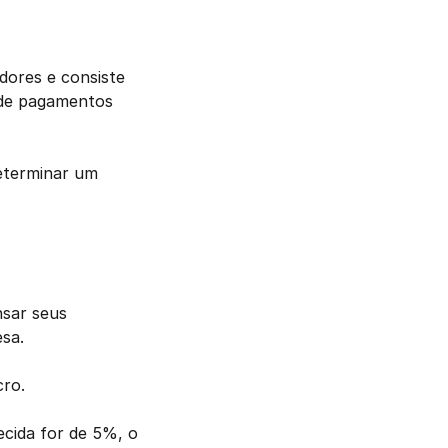
ores e consiste 
 de pagamentos 
eterminar um 
sar seus 
sa. 
cro.
cida for de 5%, o 