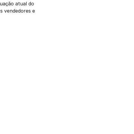
uação atual do 
negócio, e que melhor se encaixe para cumprir os seus objetivos: estimular os vendedores e 