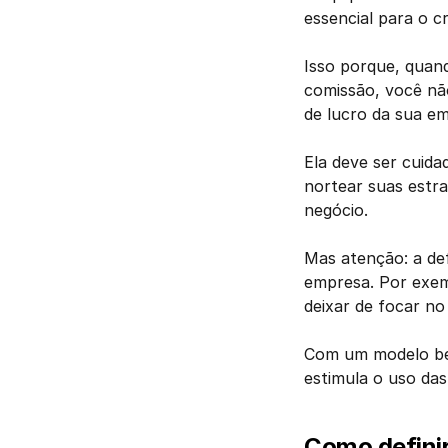
essencial para o c
Isso porque, quan
comissão, você nã
de lucro da sua e
Ela deve ser cuida
nortear suas estra
negócio. 
Mas atenção: a def
empresa. Por exem
deixar de focar no
Com um modelo bem
estimula o uso das
Como defini