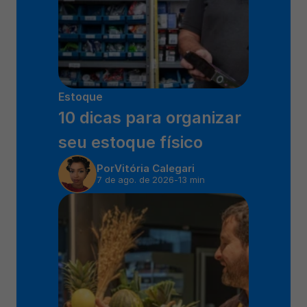
Estoque
10 dicas para organizar 
seu estoque físico
Por
Vitória Calegari
7 de ago. de 2026
-
13 min