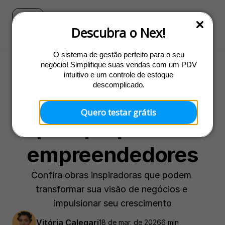
Blog
Ir para o site do Nex
Descubra o Nex!
O sistema de gestão perfeito para o seu
negócio! Simplifique suas vendas com um PDV
intuitivo e um controle de estoque
Gestão
descomplicado.
8 livros essenciais 
Quero testar grátis
para pequenos 
empreendedores
Confira obras inspiradoras que podem 
transformar sua visão de negócios e 
impulsionar seu crescimento
Vitória Calegari
18 de mar. de 2026
6 min