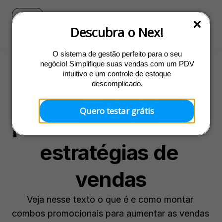
Blog
Ir para o site do Nex
Descubra o Nex!
O sistema de gestão perfeito para o seu
negócio! Simplifique suas vendas com um PDV
intuitivo e um controle de estoque
Promoções
descomplicado.
Como fazer combos 
Quero testar grátis
promocionais e criar 
estratégias de 
vendas
Veja nesse texto o que é e como montar 
combos promocionais para aumentar as vendas 