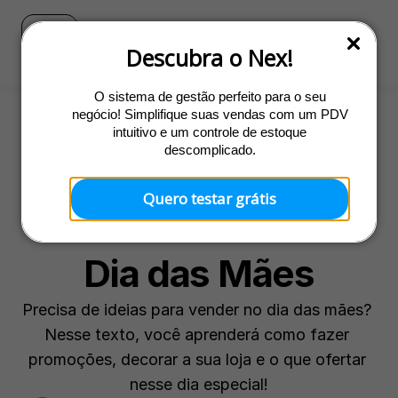
Blog
Ir para o site do Nex
Descubra o Nex!
O sistema de gestão perfeito para o seu
negócio! Simplifique suas vendas com um PDV
intuitivo e um controle de estoque
Marketing
descomplicado.
Dicas para qualquer 
Quero testar grátis
comércio lucrar no 
Dia das Mães
Precisa de ideias para vender no dia das mães? 
Nesse texto, você aprenderá como fazer 
promoções, decorar a sua loja e o que ofertar 