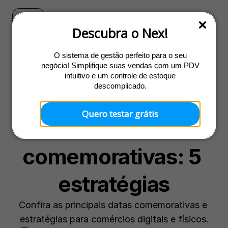
Blog
Ir para o site do Nex
Descubra o Nex!
O sistema de gestão perfeito para o seu
negócio! Simplifique suas vendas com um PDV
intuitivo e um controle de estoque
Promoções
descomplicado.
Como vender mais 
Quero testar grátis
em datas 
comemorativas: 5 
estratégias
Confira as principais datas comemorativas e 
estratégias para comércios digitais e físicos.