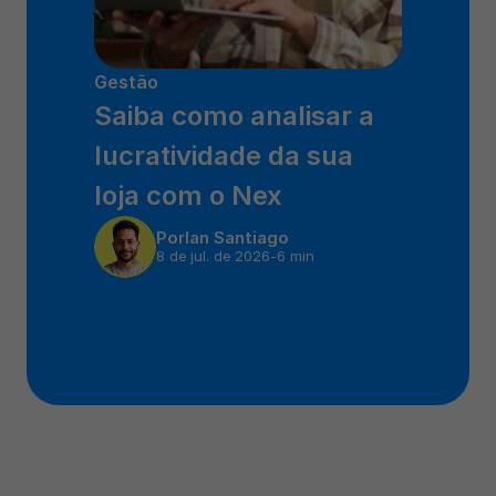
Gestão
Saiba como analisar a 
lucratividade da sua 
loja com o Nex
Por
Ian Santiago
8 de jul. de 2026
-
6 min