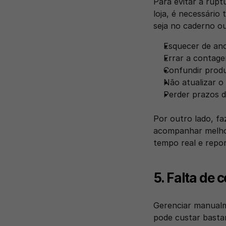
Para evitar a rupt
loja, é necessário
seja no caderno ou
Esquecer de ano
Errar a contage
Confundir produ
Não atualizar o
Perder prazos d
Por outro lado, fa
acompanhar melhor
tempo real e repor
5. Falta de 
Gerenciar manualm
pode custar basta