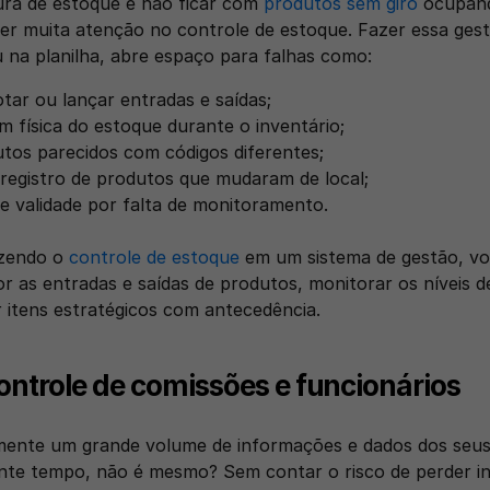
ura de estoque e não ficar com 
produtos sem giro
 ocupand
 ter muita atenção no controle de estoque. Fazer essa ges
 na planilha, abre espaço para falhas como:
tar ou lançar entradas e saídas;
m física do estoque durante o inventário;
tos parecidos com códigos diferentes;
 registro de produtos que mudaram de local;
e validade por falta de monitoramento.
zendo o 
controle de estoque
 em um sistema de gestão, vo
 as entradas e saídas de produtos, monitorar os níveis d
 itens estratégicos com antecedência.
controle de comissões e funcionários
ente um grande volume de informações e dados dos seus 
nte tempo, não é mesmo? Sem contar o risco de perder i