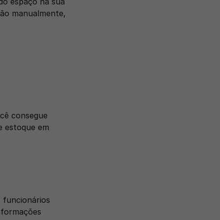
o espaço na sua 
tão manualmente, 
cê consegue 
e estoque em 
funcionários 
nformações 