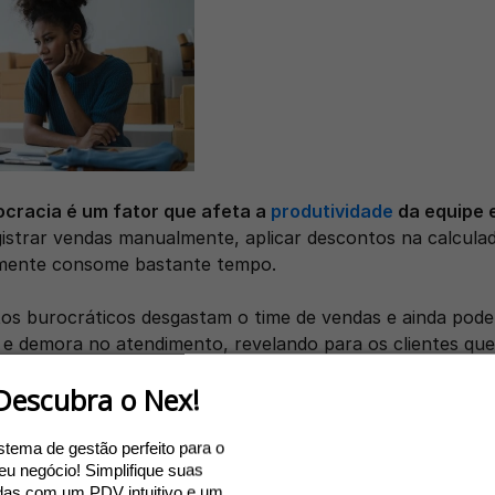
cracia é um fator que afeta a 
produtividade
 da equipe 
gistrar vendas manualmente, aplicar descontos na calculado
mente consome bastante tempo.
s burocráticos desgastam o time de vendas e ainda podem 
 e demora no atendimento, revelando para os clientes que
 otimizados. 
Descubra o Nex!
 gestão integrado ao PDV pode:
stema de gestão perfeito para o
omatização de processos como cadastro de produtos e ges
eu negócio! Simplifique suas
 aumento da produtividade, refletindo na motivação da eq
as com um PDV intuitivo e um