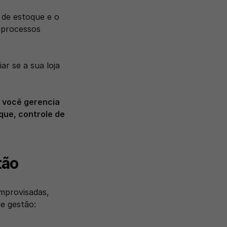
de estoque e o 
 processos 
 
r se a sua loja 
 você gerencia 
ue, controle de 
tão
mprovisadas, 
e gestão: 