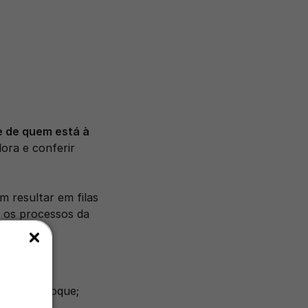
e de quem está à 
ra e conferir 
resultar em filas 
 os processos da 
tão de estoque;
uipe;