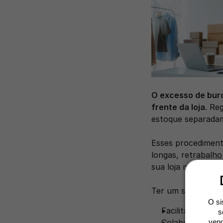
O excesso de buro
frente da loja
. Re
estoque separada
Esses procedimento
longas, retrabalho
sua loja não estão
Ter um sistema de
O si
Facilitar a aut
s
Colaborar com o
vend