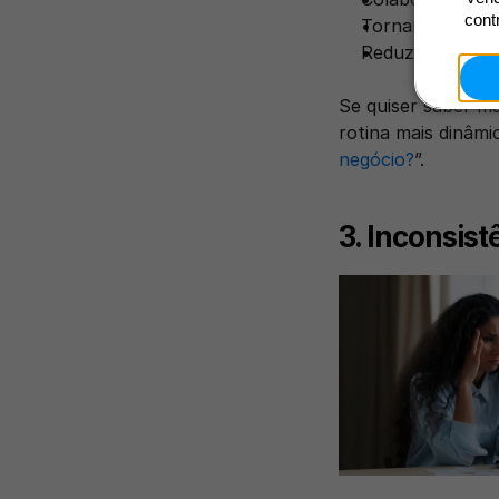
cont
Tornar o atendi
Reduzir erros m
Se quiser saber m
rotina mais dinâmic
negócio?
”. 
3. Inconsist