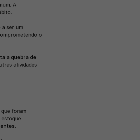
mum. A 
bito.
 a ser um 
processo cansativo e, por isso, alguns dados podem passar despercebidos, comprometendo o 
ta a quebra de 
tras atividades 
 que foram 
 estoque 
ientes.