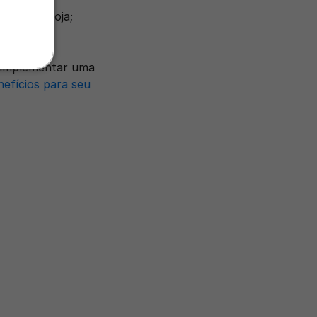
ente na loja;
dos dados.
 implementar uma 
efícios para seu 