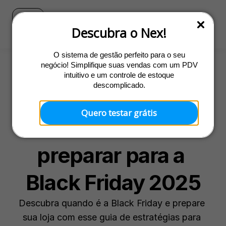
Blog
Ir para o site do Nex
Descubra o Nex!
O sistema de gestão perfeito para o seu
negócio! Simplifique suas vendas com um PDV
intuitivo e um controle de estoque
Promoções
descomplicado.
17 dicas essenciais 
Quero testar grátis
de como se 
preparar para a 
Black Friday 2025
Descubra quando é a Black Friday e prepare 
sua loja com esse guia de estratégias para 